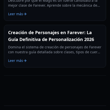
Descubre por qué el Mago es un fuerte candidato a la
mejor clase de Farever. Aprende sobre la mecánica de
Sparkmaster, las sinergias de armas y estrategias de
Leer más
combate al estilo souls.
Creación de Personajes en Farever: La
Guía Definitiva de Personalización 2026
Domina el sistema de creación de personajes de Farever
con nuestra guía detallada sobre clases, tipos de cuerpo
y opciones avanzadas de personalización facial para
Leer más
2026.