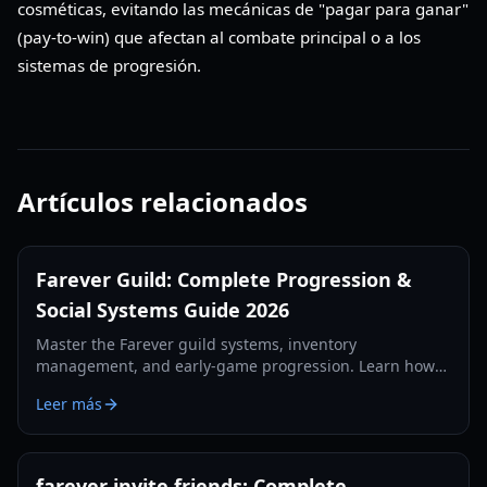
cosméticas, evitando las mecánicas de "pagar para ganar"
(pay-to-win) que afectan al combate principal o a los
sistemas de progresión.
Artículos relacionados
Farever Guild: Complete Progression &
Social Systems Guide 2026
Master the Farever guild systems, inventory
management, and early-game progression. Learn how
to use the Guild Merchant and prepare for upcoming
Leer más
social features.
farever invite friends: Complete