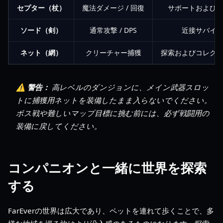
セプター（杖）
魔法ダメージ / 回復
サポートおよび
ソード（剣）
通常攻撃 / DPS
近接サバイ
ネット（網）
クリーチャー捕獲
探索およびコレク
⚠️ 警告：
高レベルのダンジョンに、メイン武器スロッ
トに捕獲用ネットを装備したまま入らないでください。
ボス戦や難しいマップ目標に挑む前には、必ず戦闘用の
装備に戻してください。
コンパニオンと一緒に世界を探索
する
FarEverの世界は広大であり、ペットを連れて歩くことで、多