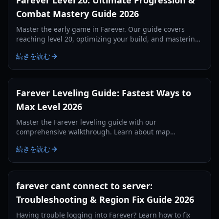
Combat Mastery Guide 2026
Master the early game in Farever. Our guide covers
reaching level 20, optimizing your build, and mastering
the combat system for maximum efficiency.
続きを読む
Farever Leveling Guide: Fastest Ways to
Max Level 2026
Master the Farever leveling guide with our
comprehensive walkthrough. Learn about map
completion, codex XP, weapon skills, and essential early-
続きを読む
game tips.
farever cant connect to server:
Troubleshooting & Region Fix Guide 2026
Having trouble logging into Farever? Learn how to fix