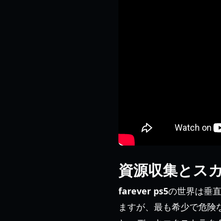
資源収集とス
farever ps5
の世界は垂
ますが、最も希少で危険