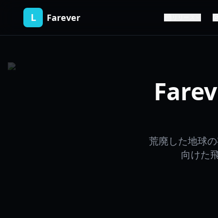
L
Farever
リリース
Far
荒廃した地球の有
向けた