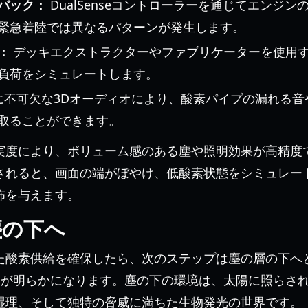
バック：
DualSenseコントローラーを通じてエンジ
緊急着陸では異なるパターンが発生します。
：
デッキエクストラクターやファブリケーターを使用
負荷をシミュレートします。
に不可欠な3Dオーディオにより、酸素パイプの漏れる音
取ることができます。
実度により、ボリューム感のある塵や照明効果が高精度
されると、画面の端がぼやけ、低酸素状態をシミュレー
怖を与えます。
塵の下へ
た酸素供給を確保したら、次のステップは塵の層の下へ
謎が明らかになります。塵の下の環境は、太陽に照らさ
湿理、そして独特の脅威に満ちた生物発光の世界です。