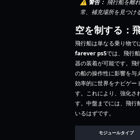
⚠️ 警告：
飛行船を離れ
常、補充場所を見つけ
空を制する：
飛行船は単なる乗り物で
farever ps5
では、飛行
器の装着が可能です。飛
の船の操作性に影響を与
効率的に世界をナビゲー
す。これにより、強化さ
す。中盤までには、飛行
いるはずです。
モジュールタイプ