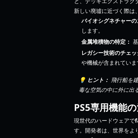
と、デッキエクストラク
新しい廃墟に近づく際は
バイオシグネチャーの
します。
金属堆積物の特定：
基
レガシー技術のチェッ
や機械が含まれていま
💡 ヒント：
飛行船を建
毒な空気の中に外に出
PS5専用機能
現世代のハードウェアで
f
す。開発者は、世界をよ