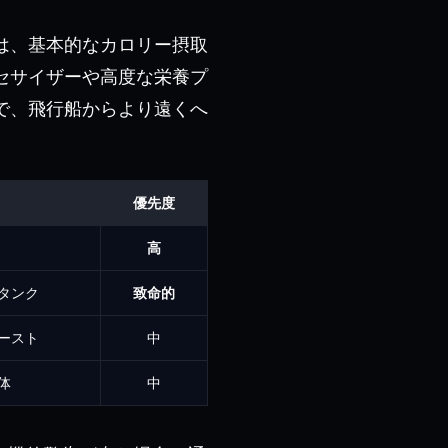
は、基本的なカロリー摂取
セサイザーや高度な栄養プ
で、飛行船からより遠くへ
優先度
高
タンク
致命的
ースト
中
体
中