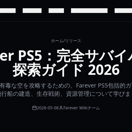
ガイド
クラス
武器
マルチプレイヤー
チャー
ホーム
/
リリース
ever PS5：完全サバ
探索ガイド 2026
毒な空を攻略するための、Farever PS5包括的ガ
飛行船の建造、生存戦術、資源管理について学びま
2026-05-08
Farever Wikiチーム