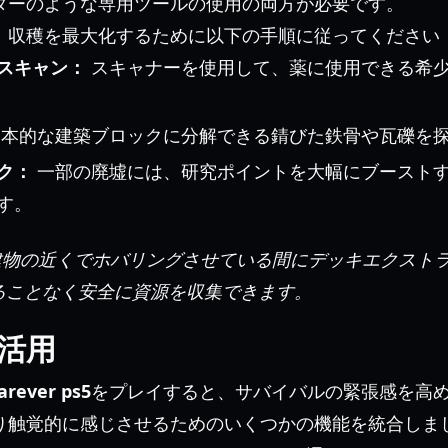
ターのような専用ツールの使用の両方が必要です。
、収穫を最大化するために以下の手順に従ってください
スキャン：
スキャナーを使用して、薬に使用できる希
本的な建築ブロックに分解できる錆びた鉄骨や瓦礫を
ク：
一部の廃墟には、研究ポイントを大幅にブースト
す。
物の近くでホバリングさせている間にデッキエクスト
ることなく安全に資源を収集できます。
の活用
arever ps5
をプレイすると、サバイバルの緊張感を高
り触覚的に感じさせるためのいくつかの機能を統合しま