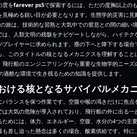
の雲を
farever ps5
で探索するには、ただの度胸以上の
を見極める鋭い目が必要となります。生態学的災害に見
での旅は、技術的な習熟と大気中での窒息との間の細い
では、人類文明の残骸をナビゲートしながら、ハイテク
がプレイヤーに求められます。塵の下へと降下する場合
も、このタイトルの核となるメカニクスを理解すること
、飛行船のエンジニアリングから重要な生物学的ニーズ
降の過酷な環境で生き残るための知識を提供します。
ps5における核となるサバイバルメカ
にバランスを保つ作業です。空腹や喉の渇きだけに焦点
では大気の危険が導入されており、飛行船の外に出る一
るためには、体力、エネルギー、空腹、水分の4つの主
最も差し迫った懸念は多くの場合、酸素供給です。特に