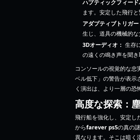
ハプティックフィード
ます。安定した飛行と
アダプティブトリガー
生じ、道具の機械的な
3Dオーディオ：
生存
の遠くの鳴き声を聞き
コンソールの視覚的な忠
ベル低下」の警告が表示
く演出は、より一層の恐
高度な探索：
飛行船を強化し、安定し
から
farever ps5
の真の
異なります。そこは暗く