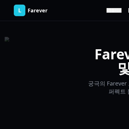
L
Farever
출시
Far
및
궁극의 Farev
퍼펙트 