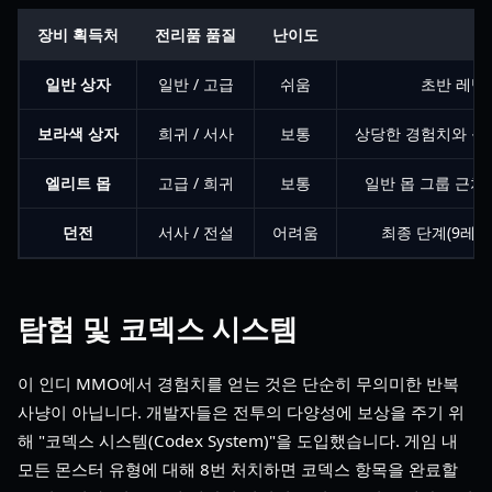
장비 획득처
전리품 품질
난이도
일반 상자
일반 / 고급
쉬움
초반 레벨
보라색 상자
희귀 / 서사
보통
상당한 경험치와 능력
엘리트 몹
고급 / 희귀
보통
일반 몹 그룹 근처
던전
서사 / 전설
어려움
최종 단계(9레벨
탐험 및 코덱스 시스템
이 인디 MMO에서 경험치를 얻는 것은 단순히 무의미한 반복
사냥이 아닙니다. 개발자들은 전투의 다양성에 보상을 주기 위
해 "코덱스 시스템(Codex System)"을 도입했습니다. 게임 내
모든 몬스터 유형에 대해 8번 처치하면 코덱스 항목을 완료할