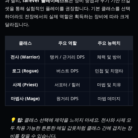
과 달리,
farever 플레이테스트
는 장비 중첩과 무기 기반 스킬
셋을 통해 실험적인 플레이를 권장합니다. 기본 클래스를 선택
하더라도 전장에서의 실제 역할은 획득하는 장비에 따라 크게
달라집니다.
클래스
주요 역할
주요 능력치
전사 (Warrior)
탱커 / 근거리 DPS
체력 및 방어
로그 (Rogue)
버스트 DPS
민첩 및 치명타
사제 (Priest)
서포터 / 힐러
마법 및 치유
그
마법사 (Mage)
원거리 DPS
마법 데미지
💡 팁:
클래스 선택에 제약을 느끼지 마세요. 전사와 사제 모
두 착용 가능한 튼튼한 메일 갑옷처럼 클래스 간에 겹치는 장
비를 찾을 수 있습니다.