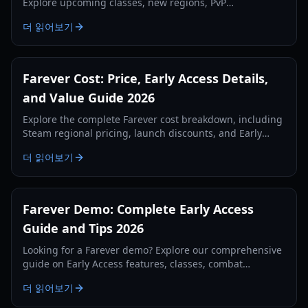
Explore upcoming classes, new regions, PvP
battlegrounds, and the level 50 cap expansion guide.
더 읽어보기
Farever Cost: Price, Early Access Details,
and Value Guide 2026
Explore the complete Farever cost breakdown, including
Steam regional pricing, launch discounts, and Early
Access content value for Shiro Games' Action RPG.
더 읽어보기
Farever Demo: Complete Early Access
Guide and Tips 2026
Looking for a Farever demo? Explore our comprehensive
guide on Early Access features, classes, combat
mechanics, and system requirements for 2026.
더 읽어보기