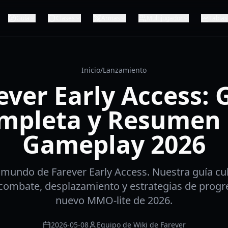
Guía
Clases
Armas
Multijugador
Tablas
Inicio
/
Lanzamiento
ever Early Access: 
mpleta y Resumen 
Gameplay 2026
 mundo de Farever Early Access. Nuestra guía cu
combate, desplazamiento y estrategias de progre
nuevo MMO-lite de 2026.
2026-05-08
Equipo de Wiki de Farever