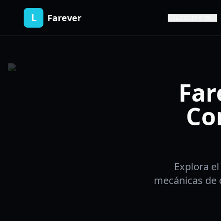
L
Farever
Lanzamiento
Far
Co
Explora el
mecánicas de 