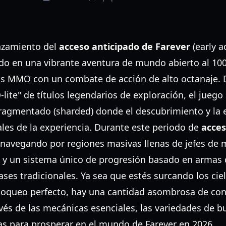
nzamiento del
acceso anticipado de Farever
(early a
ndo en una vibrante aventura de mundo abierto al 1
os MMO con un combate de acción de alto octanaje.
te" de títulos legendarios de exploración, el juego 
agmentado (sharded) donde el descubrimiento y la 
ales de la experiencia. Durante este periodo de
acces
s navegando por regiones masivas llenas de jefes de 
y un sistema único de progresión basado en armas q
lases tradicionales. Ya sea que estés surcando los ci
loqueo perfecto, hay una cantidad asombrosa de cont
avés de las mecánicas esenciales, las variedades de b
as para prosperar en el mundo de Farever en 2026.