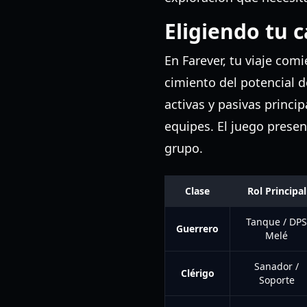
Eligiendo tu c
En Farever, tu viaje com
cimiento del potencial 
activas y pasivas princi
equipes. El juego presen
grupo.
Clase
Rol Principal
Tanque / DPS
Guerrero
Melé
Sanador /
Clérigo
Soporte