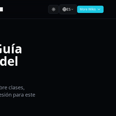
ES
More Wikis
Guía
del
bre clases,
sión para este