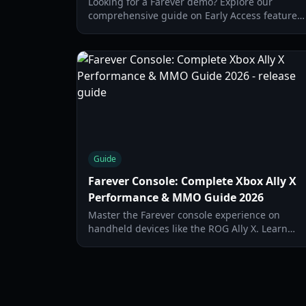
Looking for a Farever demo? Explore our
comprehensive guide on Early Access features,
classes, combat mechanics, and system
requirements for 2026.
Guide
Farever Console: Complete Xbox Ally X
Performance & MMO Guide 2026
Master the Farever console experience on
handheld devices like the ROG Ally X. Learn
about classes, performance optimization, and
early-game progression in 2026.