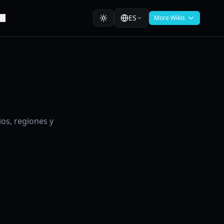
ES
More Wikis
os, regiones y