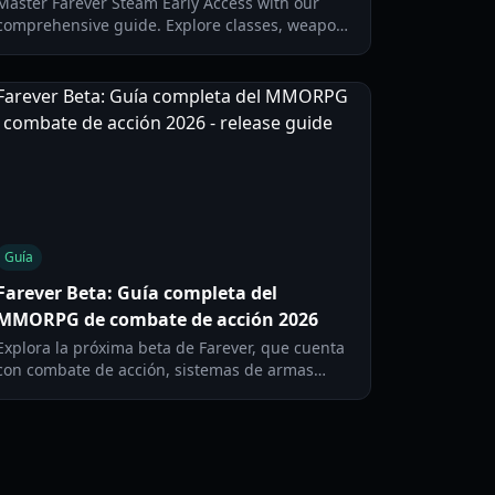
Master Farever Steam Early Access with our
comprehensive guide. Explore classes, weapon
systems, and progression strategies for this
new indie action MMO.
Guía
Farever Beta: Guía completa del
MMORPG de combate de acción 2026
Explora la próxima beta de Farever, que cuenta
con combate de acción, sistemas de armas
inspirados en Guild Wars 2 y una vibrante
estética anime. Aprende cómo unirte a la
prueba hoy mismo.