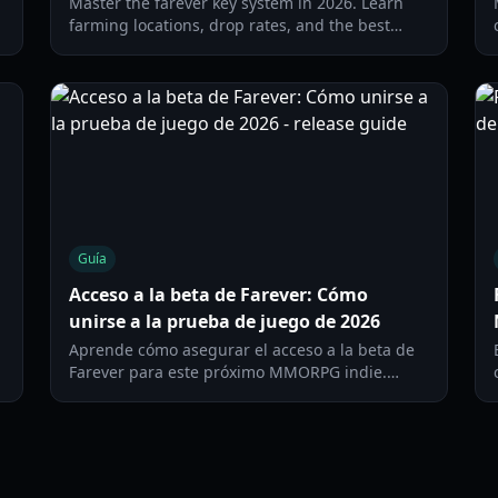
Master the farever key system in 2026. Learn
farming locations, drop rates, and the best
ways to spend your keys for maximum
progression.
Guía
Acceso a la beta de Farever: Cómo
unirse a la prueba de juego de 2026
Aprende cómo asegurar el acceso a la beta de
Farever para este próximo MMORPG indie.
Explora las mecánicas de combate, guías de
clases y sistemas de artesanía en nuestra guía
completa de 2026.